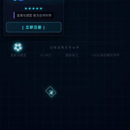
路
程
径
序
登
匿名
0x80070002
错
录
误
方
代
法
码
登
匿名
录
用
户
最可能的原因:
指定的目录或文件在 Web 服务器上不存在。
URL 拼写错误。
某个自定义筛选器或模块(如 URLScan)限制了对该文件的访
问。
可尝试的操作: