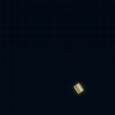
新能源产品
电能质量治理
电气元件
保护测控装置