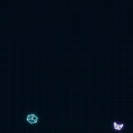
新技术新材料
公司简介 /
Company
+ MORE