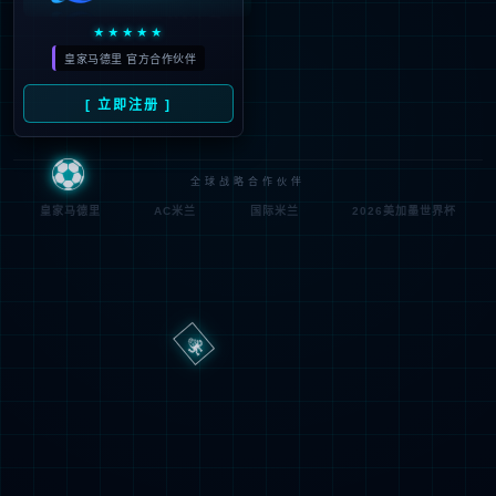
路
程
径
序
登
匿名
0x80070002
错
录
误
方
代
法
码
登
匿名
录
用
户
最可能的原因:
指定的目录或文件在 Web 服务器上不存在。
URL 拼写错误。
某个自定义筛选器或模块(如 URLScan)限制了对该文件的访
问。
可尝试的操作: