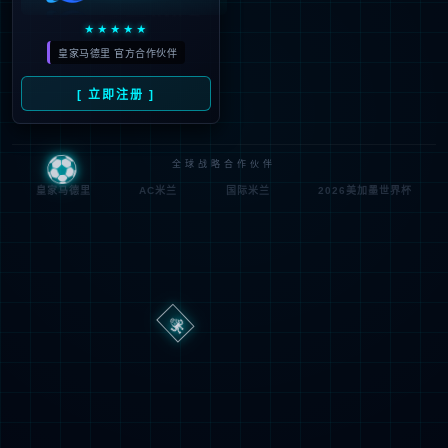
路
程
径
序
登
匿名
0x80070002
错
录
误
方
代
法
码
登
匿名
录
用
户
最可能的原因:
指定的目录或文件在 Web 服务器上不存在。
URL 拼写错误。
某个自定义筛选器或模块(如 URLScan)限制了对该文件的访
问。
可尝试的操作: