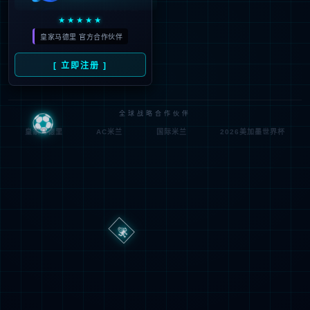
路
程
径
序
登
匿名
0x80070002
错
录
误
方
代
法
码
登
匿名
录
用
户
最可能的原因:
指定的目录或文件在 Web 服务器上不存在。
URL 拼写错误。
某个自定义筛选器或模块(如 URLScan)限制了对该文件的访
问。
可尝试的操作: